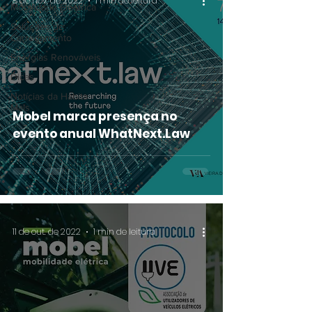
8 de nov. de 2022
1 min de leitura
Mobilidade Eléctrica
Soluções de
Carregamento
Energias Renováveis
Dicas
Notícias da Habita
Mais
Mobel marca presença no
evento anual WhatNext.Law
11 de out. de 2022
1 min de leitura