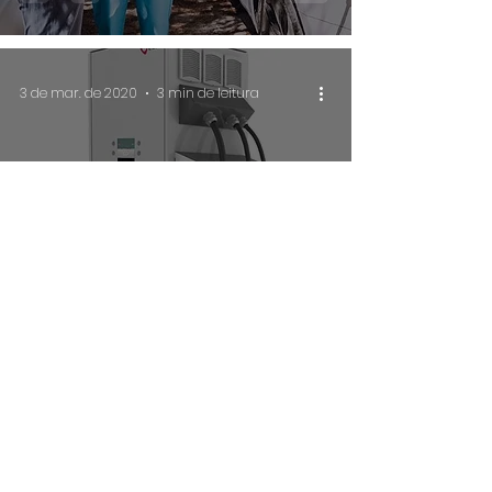
3 de mar. de 2020
3 min de leitura
Efacec lança carregador
rápido de 2.ª geração para
veículos elétricos
3 de mar. de 2020
8 min de leitura