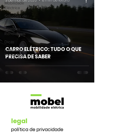
3 de mar. de 2020
8 min de leitura
Mobilidade
Eléctrica
Soluções de
Carregamento
Energias
Renováveis
Dicas
CARRO ELÉTRICO: TUDO O QUE
Notícias da
Habita Mais
PRECISA DE SABER
legal
política de privacidade