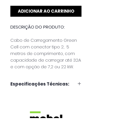
ADICIONAR AO CARRINHO
DESCRIÇÃO DO PRODUTO:
Cabo de Carregamento Green
Cell com conector tipo 2, 5
metros de comprimento, com
capacidade de carregar até 32A
e com opção de 7,2 ou 22 kW.
Especificações Técnicas:
Características Principais:
Potência: 7,2 kW | 22 kW
Cabo Tipo 2
5 metros
Corrente de carga: 32 A
Corrente alternada (AC)