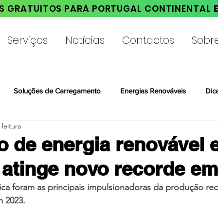
S GRATUITOS PARA PORTUGAL CONTINENTA
L 
Serviços
Notícias
Contactos
Sobr
Soluções de Carregamento
Energias Renováveis
Dic
 leitura
 de energia renovável
 atinge novo recorde e
rica foram as principais impulsionadoras da produção re
m 2023.