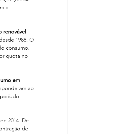
ra a 
 renovável 
 desde 1988. O 
do consumo. 
or quota no 
nsumo em 
esponderam ao 
 período 
sde 2014. De 
ontração de 