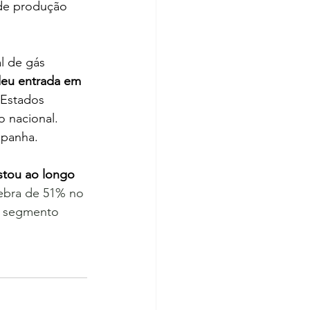
de produção 
l de gás 
deu entrada em 
 Estados 
 nacional.
spanha.
stou ao longo 
ebra de 51% no 
o segmento 