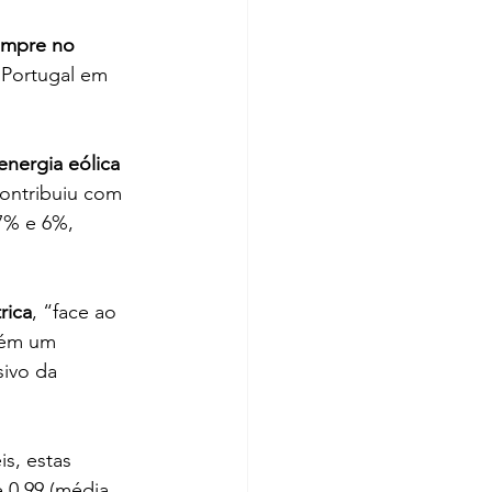
empre no 
 Portugal em 
energia eólica 
ontribuiu com 
7% e 6%, 
rica
, “face ao 
bém um 
ivo da 
s, estas 
 0,99 (média 