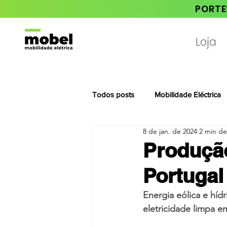
PORTE
Loja
Todos posts
Mobilidade Eléctrica
8 de jan. de 2024
2 min de
Notícias da Habita Mais
Produção
Portugal
Energia eólica e híd
eletricidade limpa e