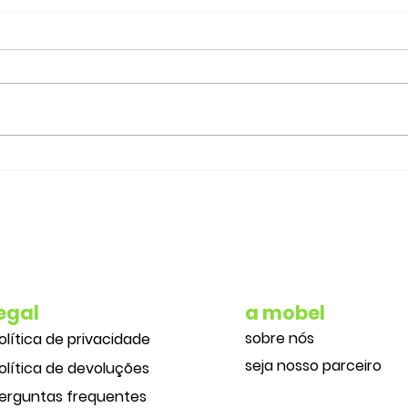
Rede Mobi.E com mais de
Carr
9.000 postos de
Mobi
carregamento em todo o
mil 
país para as suas viagens
de verão
egal
a mobel
sobre nós
olítica de privacidade
seja nosso parceiro
olítica de devoluções
erguntas frequentes