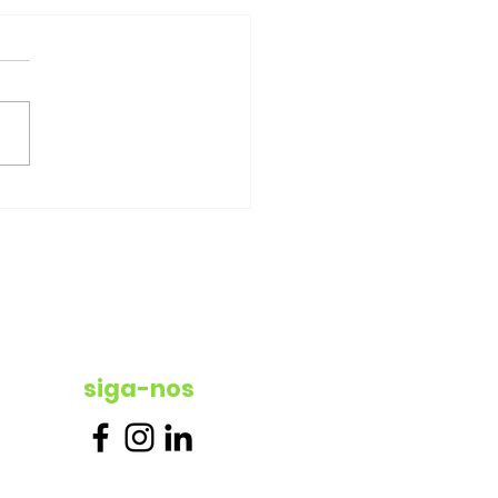
egamentos na Rede
.E ultrapassam os 486
em junho
siga-nos