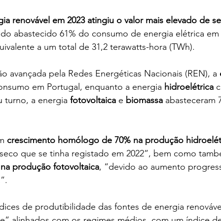
ia renovável em 2023 atingiu o valor mais elevado de s
ndo abastecido 61% do consumo de energia elétrica em
uivalente a um total de 31,2 terawatts-hora (TWh).
o avançada pela Redes Energéticas Nacionais (REN), a
 
onsumo em Portugal, enquanto a energia 
hidroelétrica 
c
 turno, a energia 
fotovoltaica
 e 
biomassa
 abasteceram 
m
 crescimento homólogo de 70% na produção hidroelét
 seco que se tinha registado em 2022”, bem como tam
na produção fotovoltaica
, “devido ao aumento progress
”.
dices de produtibilidade das fontes de energia renovávei
te” alinhados com os regimes médios, com um índice de