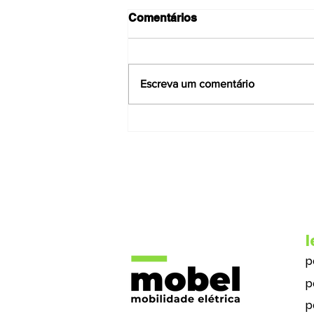
Comentários
Escreva um comentário
Quanto custa percorrer
100km num veículo elétrico
vs veículo de combustão
em agosto?
l
p
p
p