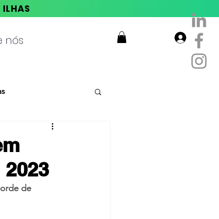
E ILHAS
e nós
Login
as
 em
m 2023
corde de 