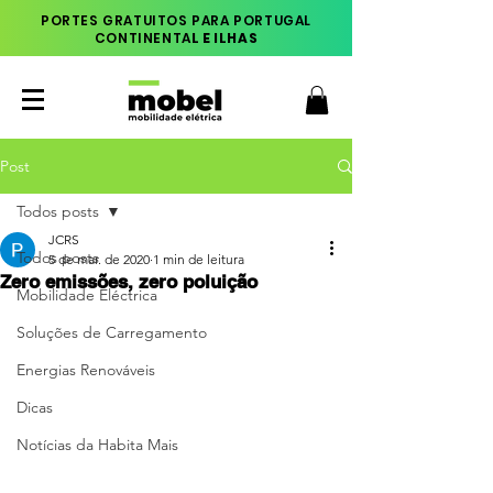
PORTES GRATUITOS PARA PORTUGAL
CONTINENTA
L E ILHAS
Post
Todos posts
JCRS
Todos posts
5 de mar. de 2020
1 min de leitura
Zero emissões, zero poluição
Mobilidade Eléctrica
Soluções de Carregamento
Energias Renováveis
Dicas
Notícias da Habita Mais