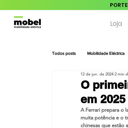
PORTE
Loja
Todos posts
Mobilidade Eléctrica
12 de jun. de 2024
2 min d
Notícias da Habita Mais
O primei
em 2025
A Ferrari prepara o 
muita potência e o t
chinesas que estão 