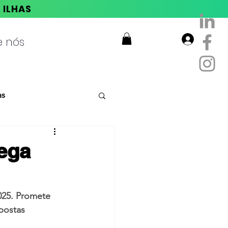
E ILHAS
e nós
Login
as
hega
025. Promete 
postas 