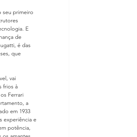
 seu primeiro 
rutores 
cnologia. E 
lhança de 
gatti, é das 
ses, que 
l, vai 
frios à 
os Ferrari 
rtamento, a 
dado em 1933 
s experiência e
em potência, 
s os amantes 