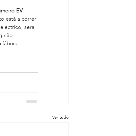
imeiro EV 
o está a correr 
léctrico, será 
g não 
 fábrica 
Ver tudo