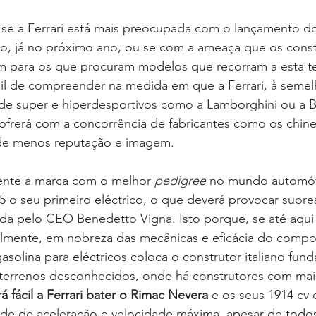
 se a Ferrari está mais preocupada com o lançamento do
co, já no próximo ano, ou se com a ameaça que os const
m para os que procuram modelos que recorram a esta te
ícil de compreender na medida em que a Ferrari, à seme
de super e hiperdesportivos como a Lamborghini ou a Bu
frerá com a concorrência de fabricantes como os chine
e menos reputação e imagem.
mente a marca com o melhor 
pedigree 
no mundo automóve
5 o seu primeiro eléctrico, o que deverá provocar suores 
ada pelo CEO Benedetto Vigna. Isto porque, se até aqui 
elmente, em nobreza das mecânicas e eficácia do compo
asolina para eléctricos coloca o construtor italiano fun
 terrenos desconhecidos, onde há construtores com mai
á fácil a Ferrari bater o Rimac Nevera 
e os seus 1914 cv 
de de aceleração e velocidade máxima, apesar de todo