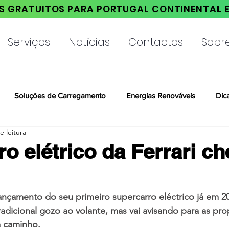
S GRATUITOS PARA PORTUGAL CONTINENTA
L 
Serviços
Notícias
Contactos
Sobr
Soluções de Carregamento
Energias Renováveis
Dic
e leitura
ro elétrico da Ferrari c
lançamento do seu primeiro supercarro eléctrico já em 2
radicional gozo ao volante, mas vai avisando para as pro
a caminho.