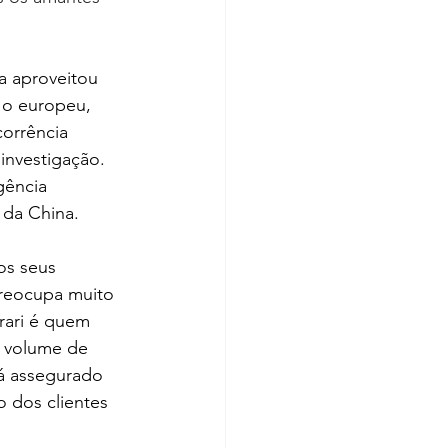
a aproveitou 
 o europeu, 
orrência 
investigação. 
gência 
 da China.
os seus 
reocupa muito 
rari é quem 
 volume de 
á assegurado 
 dos clientes 