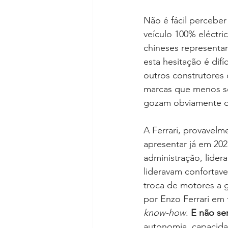
Não é fácil perceber
veículo 100% eléctri
chineses representa
esta hesitação é dif
outros construtores 
marcas que menos so
gozam obviamente d
A Ferrari, provavel
apresentar já em 202
administração, lider
lideravam confortav
troca de motores a g
por Enzo Ferrari em
know-how
. 
E não ser
autonomia, capacida