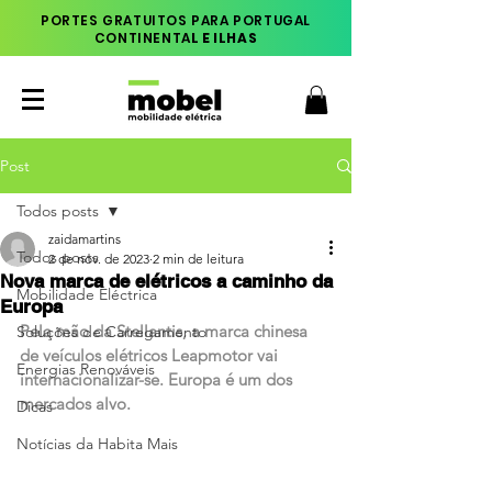
PORTES GRATUITOS PARA PORTUGAL
CONTINENTA
L E ILHAS
Post
Todos posts
zaidamartins
Todos posts
2 de nov. de 2023
2 min de leitura
Nova marca de elétricos a caminho da
Mobilidade Eléctrica
Europa
Pela mão da Stellantis, a marca chinesa 
Soluções de Carregamento
de veículos elétricos Leapmotor vai 
Energias Renováveis
internacionalizar-se. Europa é um dos 
mercados alvo.
Dicas
Notícias da Habita Mais