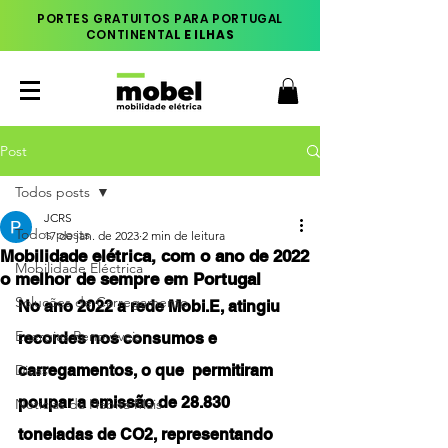
PORTES GRATUITOS PARA PORTUGAL
CONTINENTA
L E ILHAS
Post
Todos posts
JCRS
Todos posts
17 de jan. de 2023
2 min de leitura
Mobilidade elétrica, com o ano de 2022
Mobilidade Eléctrica
o melhor de sempre em Portugal
Soluções de Carregamento
No ano 2022 a rede Mobi.E, atingiu 
Energias Renováveis
recordes nos consumos e 
Dicas
carregamentos, o que  permitiram 
poupar a emissão de 28.830 
Notícias da Habita Mais
toneladas de CO2, representando 