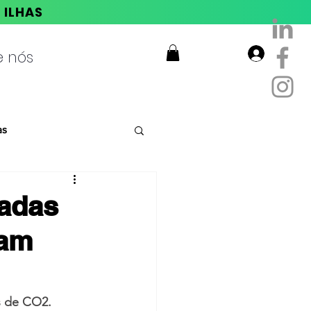
E ILHAS
e nós
Login
as
adas
tam
s de CO2. 