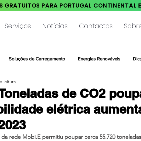
S GRATUITOS PARA PORTUGAL CONTINENTA
L 
Serviços
Notícias
Contactos
Sobr
Soluções de Carregamento
Energias Renováveis
Dic
e leitura
 Toneladas de CO2 poup
lidade elétrica aumen
2023
o da rede Mobi.E permitiu poupar cerca 55.720 tonelada