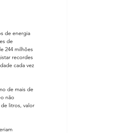
s de energia 
es de 
de 244 milhões 
star recordes 
dade cada vez 
umo de mais de 
eo não 
e litros, valor 
eriam 