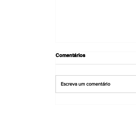
Comentários
Escreva um comentário
Quanto custa percorrer
100km num veículo elétrico
vs veículo de combustão
em agosto?