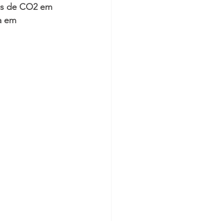
es de CO2 em 
a em 