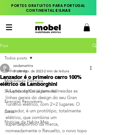
PORTES GRATUITOS PARA PORTUGAL
CONTINENTA
L E ILHAS
Post
Todos posts
zaidamartins
Todos posts
31 de ago. de 2023
2 min de leitura
Lanzador é o primeiro carro 100%
Mobilidade Eléctrica
elétrico da Lamborghini
A Lamborghini já tem delineadas as 
Soluções de Carregamento
linhas gerais do design do seu Gran 
Energias Renováveis
Turismo elétrico, com 2+2 lugares. O 
Lanzador, é um protótipo, totalmente 
Dicas
elétrico, que combina um 
Notícias da Habita Mais
superdesportivo da marca, 
nomeadamente o Revuelto, o novo topo 