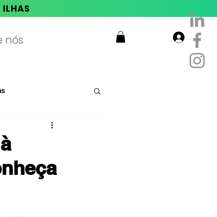
E ILHAS
e nós
Login
as
 à
onheça