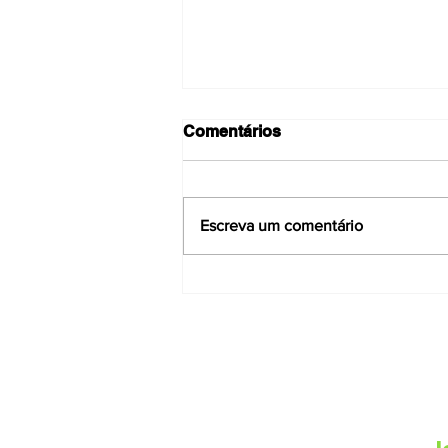
Comentários
Escreva um comentário
Quanto custa percorrer
100km num veículo elétrico
vs veículo de combustão
em agosto?