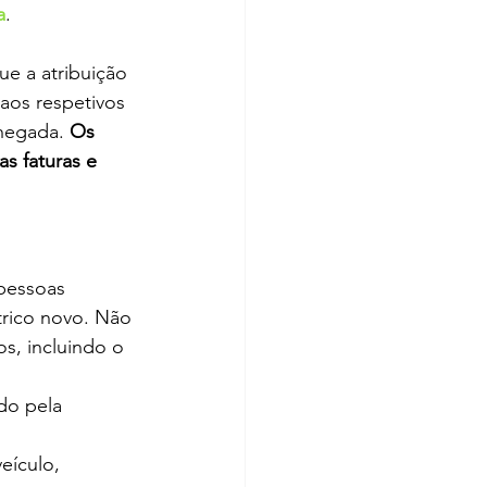
a
.
e a atribuição 
aos respetivos 
hegada. 
Os 
s faturas e 
 pessoas 
trico novo. Não 
os, incluindo o 
do pela 
eículo, 