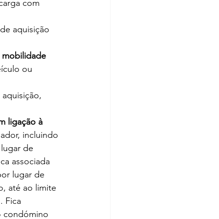
 carga com 
 de aquisição 
e mobilidade 
ículo ou 
 aquisição, 
m ligação à 
ador, incluindo 
lugar de 
ica associada 
or lugar de 
 até ao limite 
 Fica 
 o condómino 