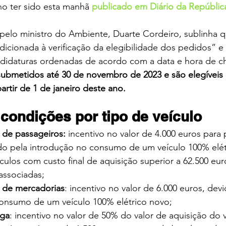
o ter sido esta manhã 
publicado em Diário da Repúblic
elo ministro do Ambiente, Duarte Cordeiro, sublinha qu
dicionada à verificação da elegibilidade dos pedidos” e 
andidaturas ordenadas de acordo com a data e hora de c
ubmetidos até 30 de novembro de 2023 e são elegíveis a
artir de 1 de janeiro deste ano.
condições por tipo de veículo
s de passageiros: 
incentivo no valor de 4.000 euros para
ido pela introdução no consumo de um veículo 100% elé
ículos com custo final de aquisição superior a 62.500 eur
associadas;
s de mercadorias
: incentivo no valor de 6.000 euros, devi
onsumo de um veículo 100% elétrico novo;
rga
: incentivo no valor de 50% do valor de aquisição do v