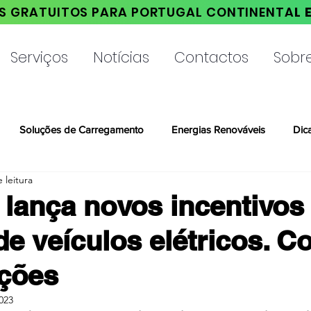
S GRATUITOS PARA PORTUGAL CONTINENTA
L 
Serviços
Notícias
Contactos
Sobr
Soluções de Carregamento
Energias Renováveis
Dic
 leitura
lança novos incentivos
e veículos elétricos. C
ições
023