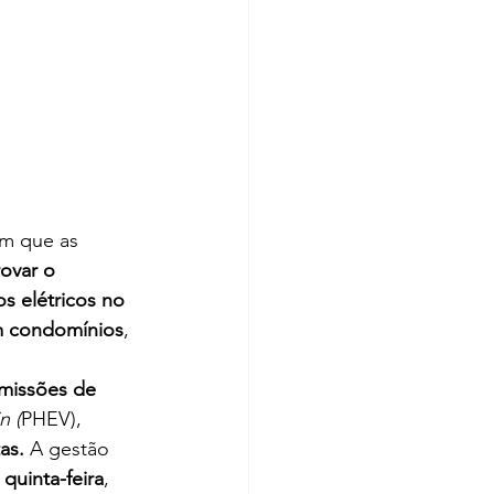
em que as 
ovar o 
s elétricos no 
em condomínios
, 
missões de 
n (
PHEV), 
as.
 A gestão 
quinta-feira
, 