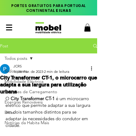
PORTES GRATUITOS PARA PORTUGAL
CONTINENTA
L E ILHAS
Post
Todos posts
JCRS
Todos posts
16 de mar. de 2023
2 min de leitura
City Transformer CT-1, o microcarro que
Mobilidade Eléctrica
adapta a sua largura para utilização
urbana
Soluções de Carregamento
O 
City Transformer CT-1 
é um microcarro 
Energias Renováveis
elétrico que permite adaptar a sua largura 
em dois tamanhos distintos para se 
Dicas
adaptar às necessidades do condutor em 
Notícias da Habita Mais
cidade.