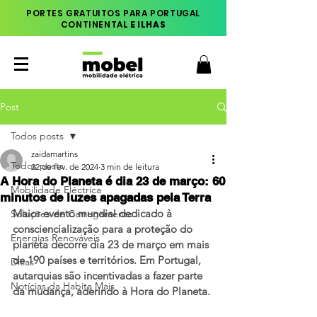
PORTES GRATUITOS PARA PORTUGAL
CONTINENTA
L E ILHAS
Post
Todos posts
zaidamartins
Todos posts
22 de fev. de 2024
3 min de leitura
A Hora do Planeta é dia 23 de março: 60
Mobilidade Eléctrica
minutos de luzes apagadas pela Terra
Maior evento mundial dedicado à 
Soluções de Carregamento
consciencialização para a proteção do 
Energias Renováveis
planeta decorre dia 23 de março em mais 
de 190 países e territórios. Em Portugal, 
Dicas
autarquias são incentivadas a fazer parte 
Notícias da Habita Mais
da mudança, aderindo à Hora do Planeta.