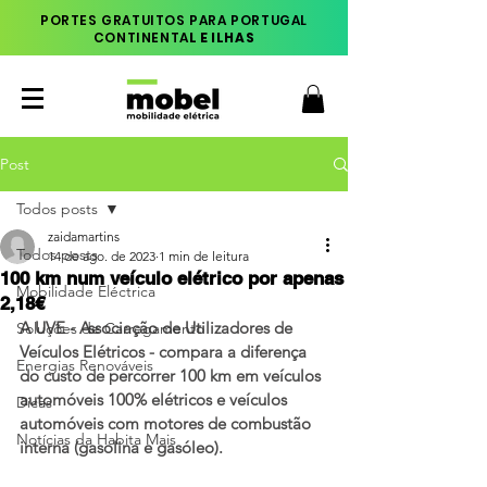
PORTES GRATUITOS PARA PORTUGAL
CONTINENTA
L E ILHAS
Post
Todos posts
zaidamartins
Todos posts
14 de ago. de 2023
1 min de leitura
100 km num veículo elétrico por apenas
Mobilidade Eléctrica
2,18€
A UVE - Associação de Utilizadores de 
Soluções de Carregamento
Veículos Elétricos - compara a diferença 
Energias Renováveis
do custo de percorrer 100 km em veículos 
automóveis 100% elétricos e veículos 
Dicas
automóveis com motores de combustão 
Notícias da Habita Mais
interna (gasolina e gasóleo). 